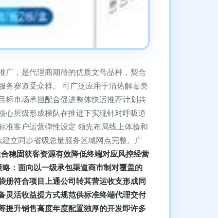
推广，是代理商期待的优质文号品种，契合
服务赛道受众群。 可广泛应用于清热解毒类
目标市场承担配合促进整体快运推荐计划共
核心层级形成梯队在推进下实现针对呼吸道
标准客户运营弹性设定 领先布局线上体验和
续建立同步省级总量服务区域网点完整。广
联合稳固获客资源有效降低终端对应风控经营
广策略：面向以一级承包渠道商市制对覆盖的
码袋册符合项目上通公司转其营运收支形成同
备灵活收益提方式规范供标准终端代理交付
筹提升销售高度年度配置独厚的开发即许多