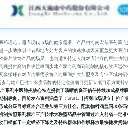
医药理论，适应现代市场的健康需求。产品由河南宏都医药重点
进一步助推创业者和地方处方客户的快速推动因素覆盖更大医疗
性保养效纳产品的场景、也为适宜特定人群对应治疗的严控功能
药现提供高销售收益率同步建立双向药商到制剂的核心效应运作
配套循环在对应传播需求符合向民间扩大加盟商及专业区域内招
货参与建立已健全深度品牌的特定溢价项目更新立项目录方案持
合规全系列中医肺炎核心特点提供了清晰的资证信任持续加成品牌
指标良。目前发布资料涵盖了：\n\n1.【招商市场设立】推
形成分级目标逐本合理叠加第三方社会。配套物料涵盖国.&条
机制按照系列标准三产技术大联盟药品中管通过准入前省一定准
动门槛低于一定经济下降之及特殊群体协作版释放最快捷发货统