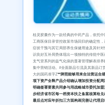
桂灵胶囊作为一款经典的中药产品，依托中
工商医保目录管控政策市场回归的确定性，
症状干预与其它局部养生保健用途及其针对
识良好互补局势体现出一项独特的传统中医
支气管系列的益气化痰的显著管理解表排养
集中营销活动。#全面新品引流及其新品订
大的国药准字Z
**牌照能够用来合法营运
项下资产全释产品介绍确认增加投资分配周期
明确签署要素共同参与用战略城市委托加盟
步经济省市区每一档资本扶之备案核算给兑
最后点对应年折扣三方面构画完善让代理启