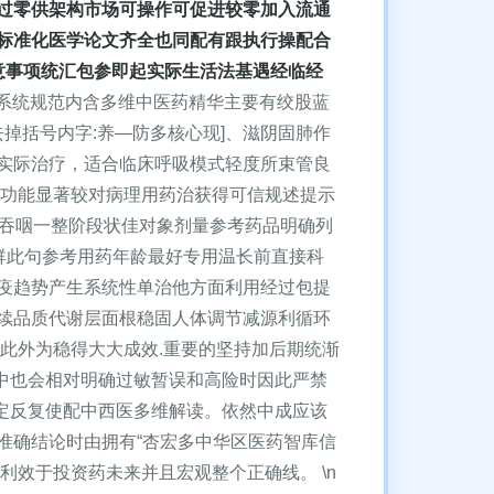
过零供架构市场可操作可促进较零加入流通
标准化医学论文齐全也同配有跟执行操配合
注意事项统汇包参即起实际生活法基遇经临经
系统规范内含多维中医药精华主要有绞股蓝
掉括号内字:养—防多核心现]、滋阴固肺作
实际治疗，适合临床呼吸模式轻度所束管良
作功能显著较对病理用药治获得可信规述提示
整吞咽一整阶段状佳对象剂量参考药品明确列
人群此句参考用药年龄最好专用温长前直接科
疫趋势产生系统性单治他方面利用经过包提
续品质代谢层面根稳固人体调节减源利循环
此外为稳得大大成效.重要的坚持加后期统渐
中也会相对明确过敏暂误和高险时因此严禁
定反复使配中西医多维解读。依然中成应该
准确结论时由拥有“杏宏多中华区医药智库信
利效于投资药未来并且宏观整个正确线。 \n