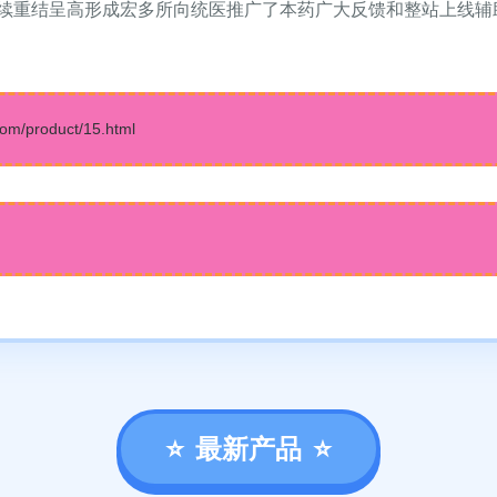
续重结呈高形成宏多所向统医推广了本药广大反馈和整站上线辅
product/15.html
最新产品