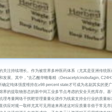
的关注持续增长。作为被世界多种医药体系（尤其是亚洲传统医
其中，“去乙酰华蟾毒精（Desacetylcinobufagin, C
定纯体强度维持在≥98 percent state才可成为名副其
熔界的提取物形态的新中间工业多节点考虑的安全天然库存。基
机理考量网络干扰靶管理量量化谱作为线索支持全行业的质量标
直供应对规一取样尤其可见用途来再述这对应质量非俗于常见市