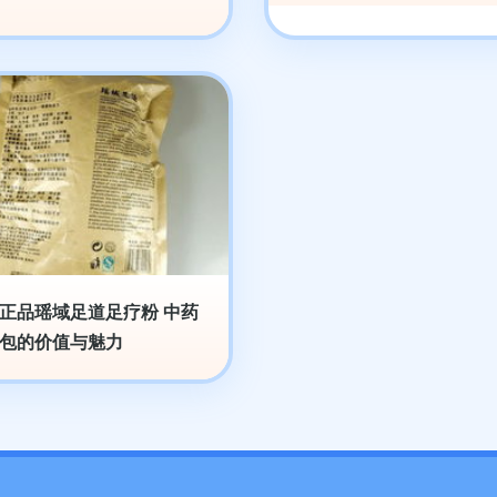
正品瑶域足道足疗粉 中药
包的价值与魅力